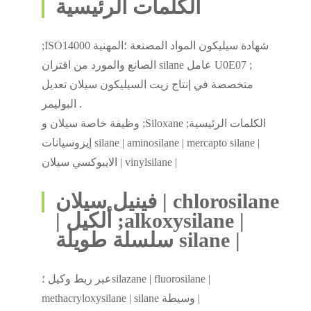
الكلمات الرئيسية
;ISO14000 شهادة سيليكون المواد المصنعة ؛المهنية
الصانع والمورد من اقتران silane عامل U0E07 ;
متخصصة في إنتاج زيت السيليكون سيلان تعديل
البوليمر .
وظيفة خاصة سيلان و ;Siloxane ;الكلمات الرئيسية
إيزوسيانات silane | aminosilane | mercapto silane |
الايبوكسي سيلان | vinylsilane |
فينيل سيلان | chlorosilane
| ألكيل ;alkoxysilane |
سلسلة طويلة silane |
عبر ربط وكيل ؛silazane | fluorosilane |
methacryloxysilane | silane وسيطة |