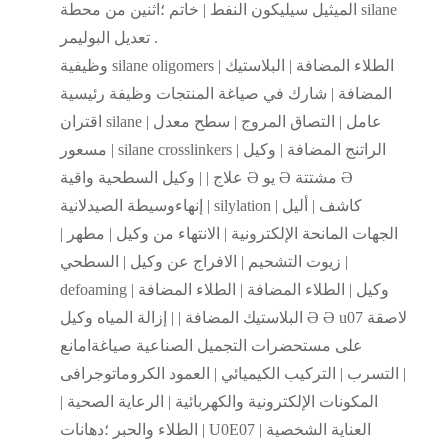
الميثيل سيليكون النفط | خاتم ؛اثنين من محطة silane
تعديل البوليمر .
وظيفية silane oligomers | الطلاء المضافة | البلاستيك
المضافة | شارك في صياغة المنتجات وظيفة رئيسية
اقتران silane عامل | التصاق المروج | سطح معدل |
مسعور | silane crosslinkers | الراتنج المضافة | وكيل
علاج | | وكيل السطحية واقية Ә يو Ә مشتتة Ә
إنهاءوسيطة الصيدلانية | silylation كاشف | أليل |
الجهات المانحة الإلكترونية | الانتهاء من وكيل | مطهر |
زيوت التشحيم | الافراج عن وكيل | السطحي |
defoaming وكيل | الطلاء المضافة | الطلاء المضافة |
البلاستيك المضافة | | إزالة المياه وكيل Ә Ә u07 لاصقة
على مستحضرات التجميل الصناعية صياغةامانع
التسرب | التركيب الكيميائي | العمود الكروماتوجرافى |
المكونات الإلكترونية والكهربائية | الرعاية الصحية |
الطلاء والحبر ؛دهانات | U0E07 العناية الشخصية |