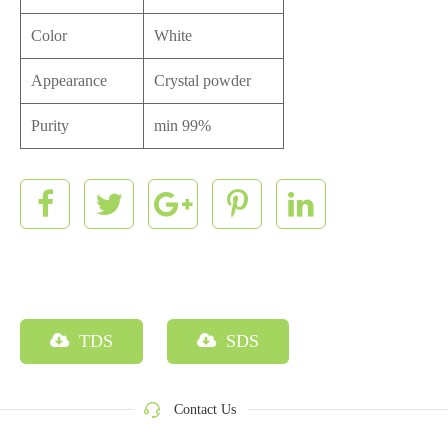
Color
White
Appearance
Crystal powder
Purity
min 99%
TDS
SDS
Contact Us