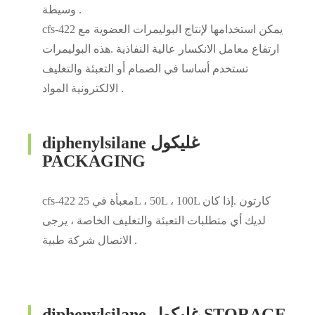
وسيطة .
cfs-422 يمكن استخدامها لإنتاج البوليمرات العضوية مع
ارتفاع معامل الانكسار عالية النفاذية .هذه البوليمرات
تستخدم أساسا في الصمام أو التعبئة والتغليف
الالكترونية المواد .
diphenylsilane غليكول
PACKAGING
cfs-422 معبأة في 25L ، 50L ، 100L كارتون .إذا كان
لديك أي متطلبات التعبئة والتغليف الخاصة ، يرجى
الاتصال شركة طبية .
diphenylsilane غليكول STORAGE