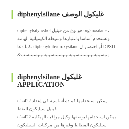
diphenylsilane غليكول الوصف
diphenylsilynediol هو نوع من فينيل organosilane ،
وتستخدم أساسا باعتبارها وسيطة الكيميائية الهامة
.كما دعا diphenyldihydroxysilane أو اختصار ل DPSD
&نبسبنبسبنبسبنبسبنبسبنبسبنبسبنبسبنبسبنبسب ;
diphenylsilane غليكول
APPLICATION
cfs-422 يمكن استخدامها كمادة أساسية في إعداد
فينيل سيليكون النفط .
cfs-422 يمكن استخدامها بوصفها وكيل مراقبة الهيكلية
سيليكون المطاط وغيرها من مركبات السيليكون