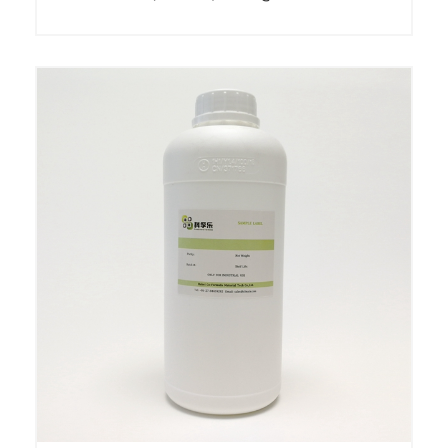
الصباغ مشتتة ( المذيبات )