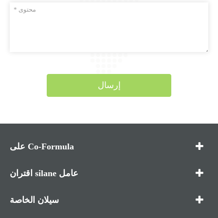
إرسال
على Co-Formula
اقتران silane عامل
سيلان الخاصة