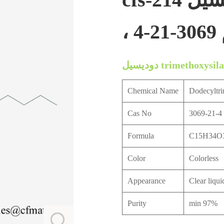
4
سيل trimethoxysilane
Chemical Name
Dodecyltri
Cas No
3069-21-4
Formula
C15H34O
Color
Colorless
Appearance
Clear liqui
Purity
min 97%