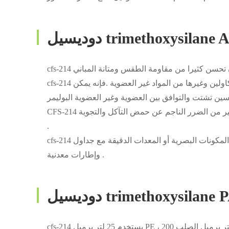
trimethoxysilane APP
cfs-214 يمكن استخدامها بوصفها معدل سطح الزجاج والسيراميك ، السيليكا والكاولين وغيرها من المواد غير العضوية .فإنه يمكن
CFS-214 يمكن استخدامها لحماية الاثار الثقافية .فائدة نموذج يمكن أن تمنع بشكل كبير من الضرر الناجم عن حمض التآكل والتجوية
.
cfs-214 يمكن استخدامها لحماية الزجاج فارغة أو فيلم الزجاج المعالجة ، وحماية المكونات البصرية أو المعدات الدقيقة مع جداول
وإطارات معدنية .
trimethoxysilane PAC
cfs-214 يستخدم 25 لتر برميل PE ، 200 لتر برميل الصلب PVF و 1000 لتر آي بي سي حقيبة يد .إذا كان لديك أي متطلبات التعبئة