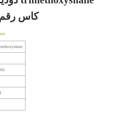
، كاس رقم 3069-21-
دودي
methoxysilane
3Si
d