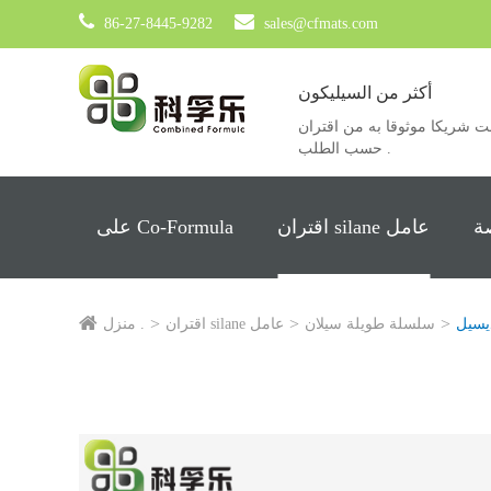
86-27-8445-9282
sales@cfmats.com
أكثر من السيليكون
ريكا موثوقا به من اقتران silane عامل ، خاصة silane ، Siloxane والمنتجات
حسب الطلب .
ة
اقتران silane عامل
على Co-Formula
سلسلة طويلة سيلان
اقتران silane عامل
منزل .