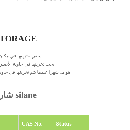
دوديسيل AGE
cfs-214 ينبغي تخزينها في مكان بارد وجيد التهوية ، وتجنب التعرض إلى الرطوبة .
cfs-214 يجب تخزينها في حاوية 
الجرف الحياة من cfs-214 هو 12 شهرا عندما يتم تخزينها في حاوية مغلقة بإحكام و غير مفتوحة .
شارك في صياغة سلسلة طويلة silane
CAS No.
Status