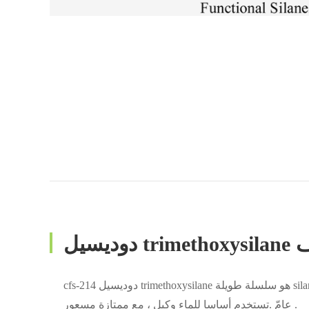
 الوصف
cfs-214 دوديسيل trimethoxysilane هو سلسلة طويلة silane مع ثلاثة methoxy المجموعات .هو قابل للذوبان في كلّ أنواع من مذيب
عامّ .تستخدم أساسا للماء وكيل ، مع ممتازة مسعور .