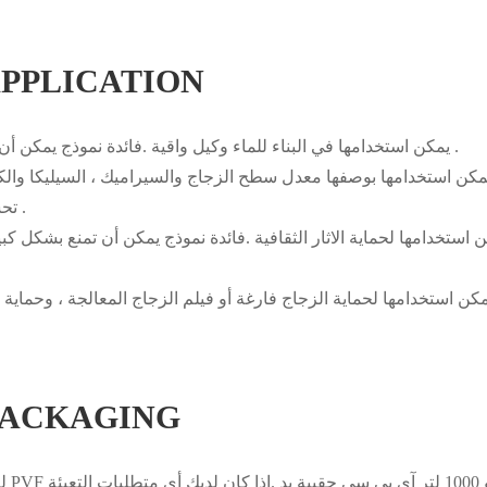
دوديسيل LICATION
cfs-214 يمكن استخدامها في البناء للماء وكيل واقية .فائدة نموذج يمكن أن تحسن كثيرا من مقاومة الطقس ومتانة المباني .
تحسين تشتت والتوافق بين العضوية وغير العضوية البوليمر .
دوديسيل KAGING