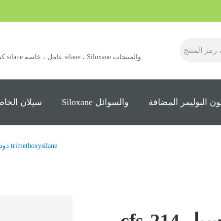
كنت ش
ن البوليمر المضافة
Siloxane والسوائل
سيلان الخاص
دوديسيل trimethoxysilane
cfs-214 دوديسيل trimethoxysilane