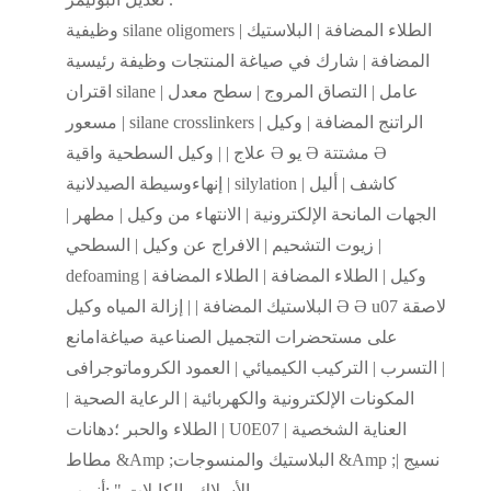
وظيفية silane oligomers | الطلاء المضافة | البلاستيك
المضافة | شارك في صياغة المنتجات وظيفة رئيسية
اقتران silane عامل | التصاق المروج | سطح معدل |
مسعور | silane crosslinkers | الراتنج المضافة | وكيل
علاج | | وكيل السطحية واقية Ә يو Ә مشتتة Ә
إنهاءوسيطة الصيدلانية | silylation كاشف | أليل |
الجهات المانحة الإلكترونية | الانتهاء من وكيل | مطهر |
زيوت التشحيم | الافراج عن وكيل | السطحي |
defoaming وكيل | الطلاء المضافة | الطلاء المضافة |
البلاستيك المضافة | | إزالة المياه وكيل Ә Ә u07 لاصقة
على مستحضرات التجميل الصناعية صياغةامانع
التسرب | التركيب الكيميائي | العمود الكروماتوجرافى |
المكونات الإلكترونية والكهربائية | الرعاية الصحية |
الطلاء والحبر ؛دهانات | U0E07 العناية الشخصية |
مطاط &Amp ;البلاستيك والمنسوجات &Amp ;نسيج |
الأسلاك والكابلات " ;أنبوب