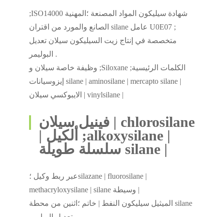
;ISO14000 شهادة سيليكون المواد المصنعة ؛المهنية
الصانع والمورد من اقتران silane عامل U0E07 ;
متخصصة في إنتاج زيت السيليكون سيلان تعديل
البوليمر .
وظيفة خاصة سيلان و ;Siloxane ;الكلمات الرئيسية
إيزوسيانات silane | aminosilane | mercapto silane |
الايبوكسي سيلان | vinylsilane |
فينيل سيلان | chlorosilane
| ألكيل ;alkoxysilane |
سلسلة طويلة silane |
عبر ربط وكيل ؛silazane | fluorosilane |
methacryloxysilane | silane وسيطة |
الميثيل سيليكون النفط | خاتم ؛اثنين من محطة silane
تعديل البوليمر .