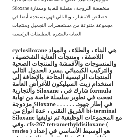
Siloxane منخفضة اللزوجة ، متقلبة للغاية وممتازة
خصائص الانتشار ، وبالتالي فهي تستخدم أيضا في
مجموعة متنوعة من مستحضرات التجميل ومنتجات
العناية بالبشرة .التطبيقات الرئيسية
cyclosiloxane هي البناء ، والطلاء ، والمواد
اللاصقة ، ومنتجات العناية الشخصية ،
والمنسوجات والأقمشة والمنتجات الصحية
والتركيب الكيميائي .يسرد الجدول التالي
المنتجات الرئيسية المتاحة .بالإضافة إلى
استخدام زيت السيليكون للأغراض العامة
والتجارية Siloxane ، شارك في formula
نجحت في تطوير سلسلة خاصة من نهاية
مزدوجة Siloxane . . . . . . .في إطار جهود
الفريق التقني ، عدة أنواع من bi-terminal
Siloxane مع المجموعات الوظيفية تم توليفها
.وفي cfs-267 tetramethyldisiloxane (
tmdso ) هو الوسيط الأساسي في إعداد