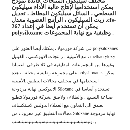
مختلف سيليكون المنتجات .فائدة نموذج
يمكن استخدامها لإنتاج عالية الأداء سيليكون
السطحي ، السائل سيليكون المطاط ، تعديل
زيت السيليكون ، الراتنج العضوية معدل .cfs-
267 يمكن أن تستخدم أيضا في إعداد
polysiloxane وظيفية مع نهاية المجموعات .
في شركة فورمولا ، يمكنك أيضا العثور على polysiloxanes
مع الأمينية ، راتنجات الايبوكسي ، الفينيل ، methacryloxy
وغيرها من المجموعات الوظيفية في كلا طرفي .اعتمادا
على مجموعة وظيفية مختلفة ، هذه polysiloxanes يمكن
استخدامها في مختلف مجالات التطبيق .الأمينية
الايبوكسي نهاية مزدوجة Siloxane تستخدم أساسا في
صناعة النسيج ، والطلاء ، ولاصق .شركة فورمولا تتطلع
بصدق الى التعاون مع العملاء الدوليين لاستكشاف
مجالات التطبيق غير معروف من Siloxane نهاية مزدوجة
.ونبسبنبسبنبسبنبسبنبسبنبسبنبسبنبسبنبسب ;