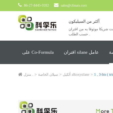
86-27-8445-9282
sales@cfmats.com
أكثر من السيليكون
ريكا موثوقا به من اقتران silane عامل ، خاصة silane ، Siloxane والمنتجات
حسب الطلب .
ة
اقتران silane عامل
على Co-Formula
ألكيل alkoxysilane
سيلان الخاصة
منزل .