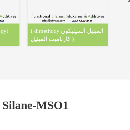
لإيثان
( dimethoxy الميثيل السيليكون
opyl
)
كارباميت الميثيل )
الصناعة ذات الصلة للبوليمرات المعدلة من Silane-MSO1