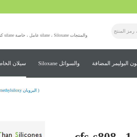
كنت ش
ن البوليمر المضافة
Siloxane والسوائل
سيلان الخاص
1 , 3-bis ( trimethylsiloxy البروبان )
cfs-s808 , 1 