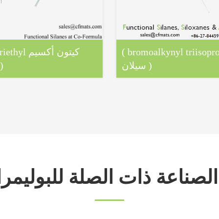
( bromoalkynyl triisopr
سيلان )
سيلا