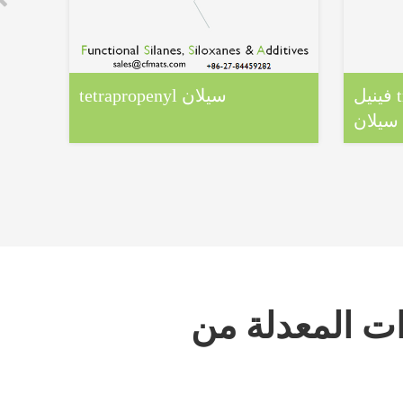
فينيل triethyl كيتون أكسيم
tetrapropenyl سيلان
ن )