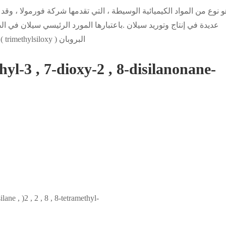
عديدة في إنتاج وتوريد سيلان .باعتبارها المورد الرئيسي سيلان في ا
سيلان المهنية لمختلف التطبيقات .اسم المنتج : 1 , 3-bis ( trimethylsiloxy ) البروبان
كاس رقم : 2 , 2 , 8-3 , 7-dioxy-2 , 8-disilanonane
ilane , )2 , 2 , 8 , 8-tetramethyl-