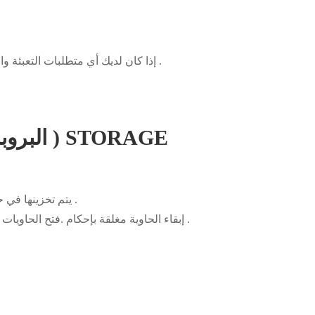
إذا كان لديك أي متطلبات التعبئة والتغليف الخاصة ، يرجى الاتصال شارك في صياغة الفريق .
1 , 3-bis ( trimethylsiloxy البروبان ) STORAGE
يتم تخزينها في حاوية الأصلي ، وتستخدم في أقرب وقت ممكن بعد فتحه .
إبقاء الحاوية مغلقة بإحكام .فتح الحاويات يجب أن تكون مختومة بعناية و تبقى منتصبة لمنع تسرب .