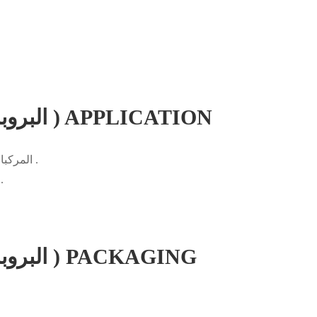
1 , 3-bis ( trimethylsiloxy البروبان ) APPLICATION
cfs-s808 مهم وسيطة الكيميائية لتوليف organosilicon المركبات .
cfs-s808 يمكن استخدامها بوصفها nizer
1 , 3-bis ( trimethylsiloxy البروبان ) PACKAGING