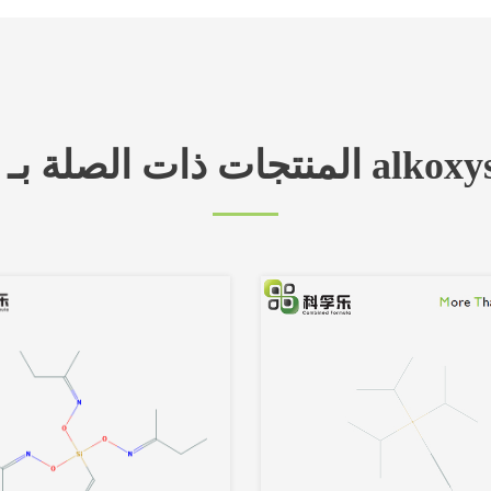
ة بـ ألكيل alkoxysilane