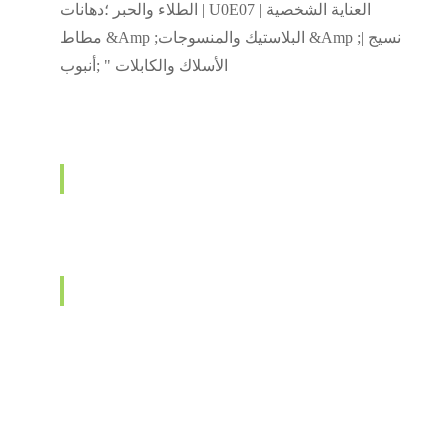
الطلاء والحبر ؛دهانات | U0E07 العناية الشخصية |
مطاط &Amp ;البلاستيك والمنسوجات &Amp ;نسيج |
الأسلاك والكابلات " ;أنبوب