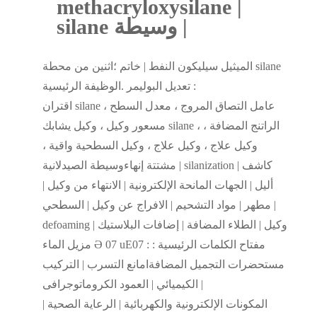
methacryloxysilane |
silane وسيطة |
الميثيل سيليكون النفط | خاتم ؛اثنين من محطة silane
تعديل البوليمر .الوظيفة الرئيسية :
اقتران silane عامل التصاق المروج ، معدل السطح ،
مسعور وكيل ، وكيل يشابك silane ، الراتنج المضافة ،
وكيل علاج ، وكيل علاج ، وكيل السطحية واقية ،
مشتتة إنهاءوسيطة الصيدلانية | silanization كاشف |
أليل | الجهات المانحة الإلكترونية | الانتهاء من وكيل |
مطهر | مواد التشحيم | الافراج عن وكيل | السطحي |
defoaming وكيل | الطلاء المضافة | إضافات البلاستيك |
مزيل الماء Ә 07 uE07 : مفتاح الكلمات الرئيسية :
مستحضرات التجميل المضافةامانع التسرب | التركيب
الكيميائي | العمود الكروماتوجرافى |
المكونات الإلكترونية والكهربائية | الرعاية الصحية |