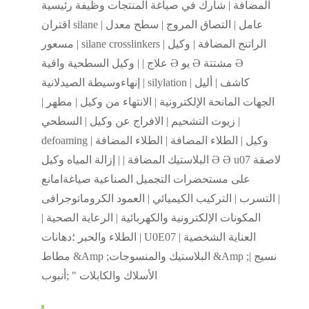
المضافة | شارك في صياغة المنتجات وظيفة رئيسية
اقتران silane عامل | التصاق المروج | سطح معدل |
مسعور | silane crosslinkers | الراتنج المضافة | وكيل
علاج | | وكيل السطحية واقية Ә يو Ә مشتتة Ә
إنهاءوسيطة الصيدلانية | silylation كاشف | أليل |
الجهات المانحة الإلكترونية | الانتهاء من وكيل | مطهر |
زيوت التشحيم | الافراج عن وكيل | السطحي |
defoaming وكيل | الطلاء المضافة | الطلاء المضافة |
البلاستيك المضافة | | إزالة المياه وكيل Ә Ә u07 لاصقة
على مستحضرات التجميل الصناعية صياغةامانع
التسرب | التركيب الكيميائي | العمود الكروماتوجرافى |
المكونات الإلكترونية والكهربائية | الرعاية الصحية |
الطلاء والحبر ؛دهانات | U0E07 العناية الشخصية |
مطاط &Amp ;البلاستيك والمنسوجات &Amp ;نسيج |
الأسلاك والكابلات " ;أنبوب