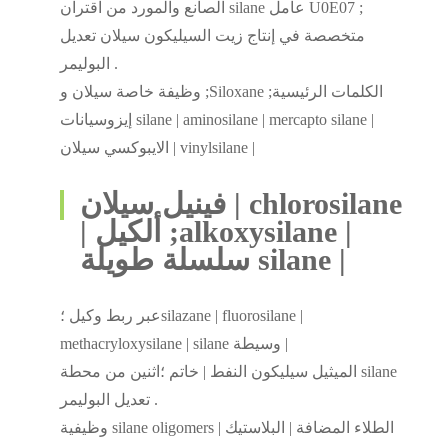
الصانع والمورد من اقتران silane عامل U0E07 ;
متخصصة في إنتاج زيت السيليكون سيلان تعديل
البوليمر .
وظيفة خاصة سيلان و ;Siloxane ;الكلمات الرئيسية
إيزوسيانات silane | aminosilane | mercapto silane |
الايبوكسي سيلان | vinylsilane |
فينيل سيلان | chlorosilane
| ألكيل ;alkoxysilane |
سلسلة طويلة silane |
عبر ربط وكيل ؛silazane | fluorosilane |
methacryloxysilane | silane وسيطة |
الميثيل سيليكون النفط | خاتم ؛اثنين من محطة silane
تعديل البوليمر .
وظيفية silane oligomers | الطلاء المضافة | البلاستيك