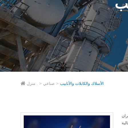
يب
الأسلاك والكابلات والأنابيب
صناعي
منزل .
 وكيل يشابك و Tackifier في الأسلاك والكابلات