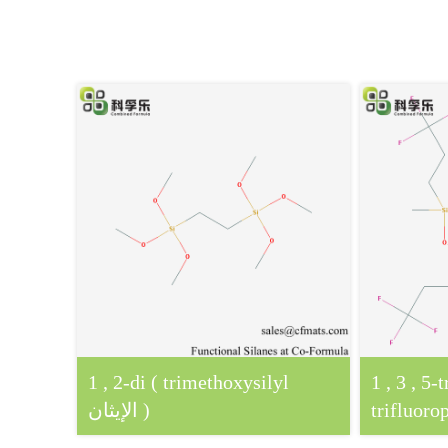
1 , 2-di ( trimethoxysilyl
1 , 3 , 5-t
trifluoro
الإيثان )
methylcyc