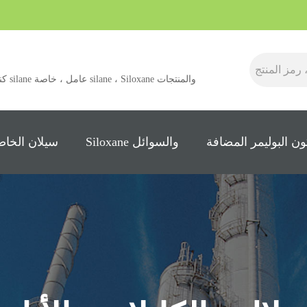
كنت ش
ن البوليمر المضافة
Siloxane والسوائل
سيلان الخاص