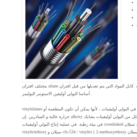
مختلف اقتران silane وكلاء يمكن استخدامها وفقا لمواد ومتطلبات تعديل أنظمة الكابلات .كابل المواد التي يتم تعديلها من قبل اقتران silane عامل
أساسا البولي أوليفين الاستومر البوليمر .
vinylsilanes هي الأكثر شيوعا عبر ربط وكلاء في البولي أوليفينات ، لأنها يمكن أن تكون المطعمة أو copolymerized مع البولي أوليفينات في درجة
حرارة عالية و المبادرين .إن alkoxy المجموعات الوظيفية على سيلان يمكن أن تتفاعل مع بعضها البعض عن طريق التحلل من البولي أوليفينات يشابك
في بيئة رطبة .في عملية إنتاج البولي أوليفينات crosslinked سيلان ، vinylsilane المستخدمة عادة تشمل cfs-027 / vinyltrimethoxy سيلان ، cfs-080 /
vinyltriethoxy سيلان و cfs-534 / vinyltri ( 2-methoxyethoxy سيلان ) .من بينها ، cfs-534 لديها أعلى نقطة الغليان ، ومناسبة للاستخدام في ارتفاع درجة