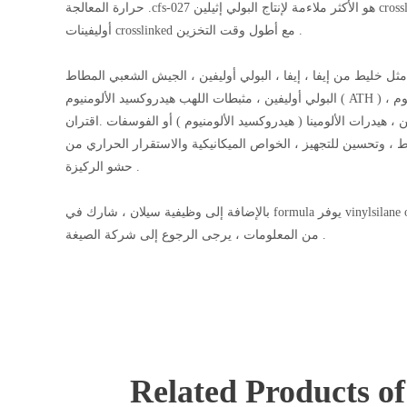
حرارة المعالجة .cfs-027 هو الأكثر ملاءمة لإنتاج البولي إثيلين crosslinked سيلان في الماء الدافئ .cfs-080 التحلل بطيئة نسبيا ، ومناسبة لإنتاج البولي
أوليفينات crosslinked مع أطول وقت التخزين .
يط من إيفا ، إيفا ، البولي أوليفين ، الجيش الشعبي المطاط EPDM المطاط
البولي أوليفين ، مثبطات اللهب هيدروكسيد الألومنيوم ( ATH ) ، هيدروكسيد المغنيسيوم ( MH ) ، calcinated الطين ، calcinated بودرة التلك ، calcinated
درات الألومينا ( هيدروكسيد الألومنيوم ) أو الفوسفات .اقتران silane عامل يستخدم على نطاق واسع في تعديل السطح من المواد غير
 وتحسين للتجهيز ، الخواص الميكانيكية والاستقرار الحراري من
حشو الركيزة .
بالإضافة إلى وظيفية سيلان ، شارك في formula يوفر vinylsilane oligomers وتشتيت وكلاء مصممة خصيصا الأسلاك والكابلات وخطوط الأنابيب .لمزيد
من المعلومات ، يرجى الرجوع إلى شركة الصيغة .
Related Products o