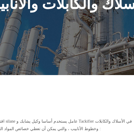
سلاك والكابلات والأناب
اقتران silane عامل يستخدم أساسا
وخطوط الأنابيب ، والتي يمكن أن تعطي خصائص المواد التالية :