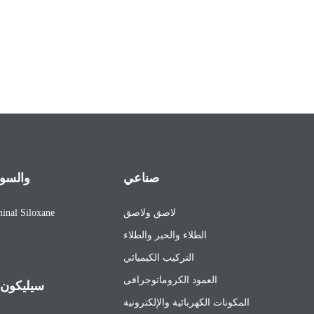
صناعي
SILOXANE وا
لاصق ولاصق
cyclosiloxane و Siloxane
الطلاء والحبر والطلاء
التركيب الكيميائي
العمود الكروماتوجرافى
سيليكون ا
المكونات الكهربائية والإلكترونية