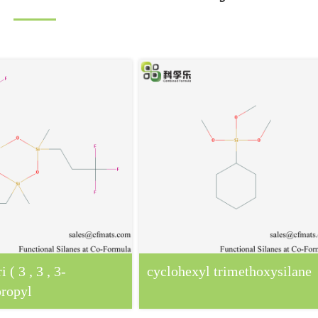
ri ( 3 , 3 , 3-
cyclohexyl trimethoxysilane
propyl
lotrisiloxane )