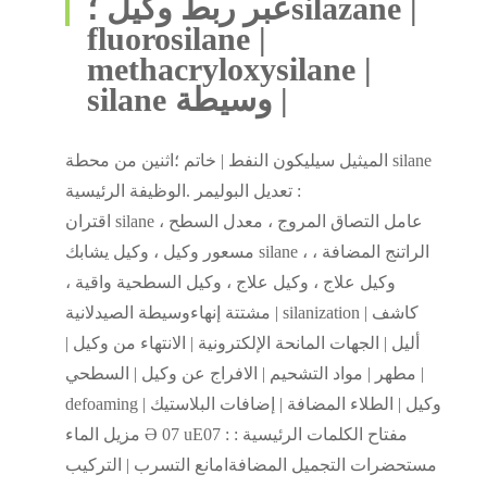
عبر ربط وكيل ؛silazane |
fluorosilane |
methacryloxysilane |
silane وسيطة |
الميثيل سيليكون النفط | خاتم ؛اثنين من محطة silane
تعديل البوليمر .الوظيفة الرئيسية :
اقتران silane عامل التصاق المروج ، معدل السطح ،
مسعور وكيل ، وكيل يشابك silane ، الراتنج المضافة ،
وكيل علاج ، وكيل علاج ، وكيل السطحية واقية ،
مشتتة إنهاءوسيطة الصيدلانية | silanization كاشف |
أليل | الجهات المانحة الإلكترونية | الانتهاء من وكيل |
مطهر | مواد التشحيم | الافراج عن وكيل | السطحي |
defoaming وكيل | الطلاء المضافة | إضافات البلاستيك |
مزيل الماء Ә 07 uE07 : مفتاح الكلمات الرئيسية :
مستحضرات التجميل المضافةامانع التسرب | التركيب