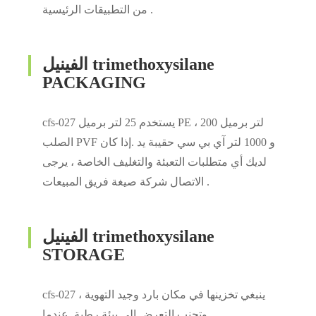
من التطبيقات الرئيسية .
الفينيل trimethoxysilane
PACKAGING
cfs-027 يستخدم 25 لتر برميل PE ، 200 لتر برميل
الصلب PVF و 1000 لتر آي بي سي حقيبة يد .إذا كان
لديك أي متطلبات التعبئة والتغليف الخاصة ، يرجى
الاتصال شركة صيغة فريق المبيعات .
الفينيل trimethoxysilane
STORAGE
cfs-027 ينبغي تخزينها في مكان بارد وجيد التهوية ،
وتجنب التعرض إلى بيئة رطبة .عندما