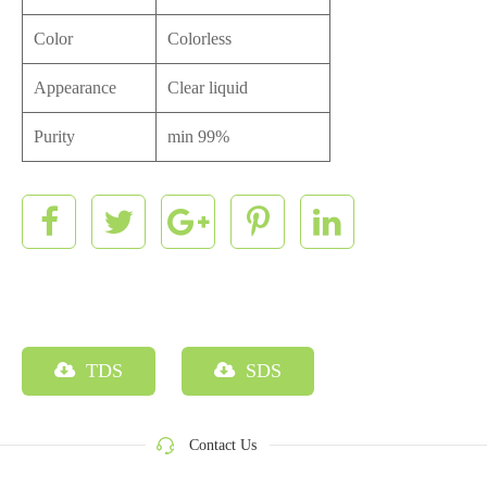
Color
Colorless
Appearance
Clear liquid
Purity
min 99%
TDS
SDS
Contact Us