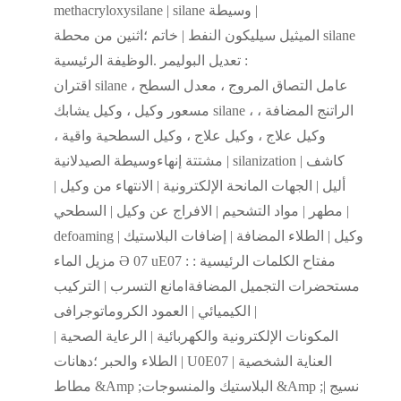
methacryloxysilane | silane وسيطة |
الميثيل سيليكون النفط | خاتم ؛اثنين من محطة silane
تعديل البوليمر .الوظيفة الرئيسية :
اقتران silane عامل التصاق المروج ، معدل السطح ،
مسعور وكيل ، وكيل يشابك silane ، الراتنج المضافة ،
وكيل علاج ، وكيل علاج ، وكيل السطحية واقية ،
مشتتة إنهاءوسيطة الصيدلانية | silanization كاشف |
أليل | الجهات المانحة الإلكترونية | الانتهاء من وكيل |
مطهر | مواد التشحيم | الافراج عن وكيل | السطحي |
defoaming وكيل | الطلاء المضافة | إضافات البلاستيك |
مزيل الماء Ә 07 uE07 : مفتاح الكلمات الرئيسية :
مستحضرات التجميل المضافةامانع التسرب | التركيب
الكيميائي | العمود الكروماتوجرافى |
المكونات الإلكترونية والكهربائية | الرعاية الصحية |
الطلاء والحبر ؛دهانات | U0E07 العناية الشخصية |
مطاط &Amp ;البلاستيك والمنسوجات &Amp ;نسيج |