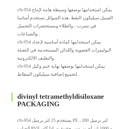
cfs-954 يمكن استخدامها بوصفها وسيطة هامة لإنتاج
الفينيل سيليكون النفط .هذه السوائل تستخدم أساسا
في تسرب ، والطلاء ومستحضرات التجميل
والصناعات .
cfs-954 يمكن استخدامها كمادة أساسية لإعداد
البوليمرات العضوية واللدائن المستخدمة في التعبئة
والتغليف الالكترونية .
cfs-954 يمكن استخدامها بوصفها نهاية ختم وكيل
لتجميع إضافية سيليكون المطاط .
divinyl tetramethyldisiloxane
PACKAGING
cfs-954 يستخدم 25 لتر برميل PE ، 200 لتر برميل
الصلب PVF و 1000 لتر آي بي سي حقيبة يد .إذا كان