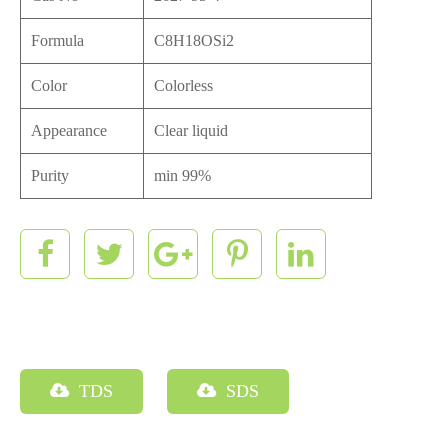
Formula
C8H18OSi2
Color
Colorless
Appearance
Clear liquid
Purity
min 99%
TDS
SDS