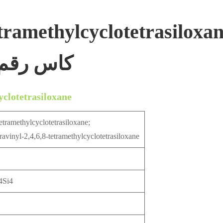
etramethylcyclotetrasiloxa
, كاس رقم 2554-06
yclotetrasiloxane
etramethylcyclotetrasiloxane;
ravinyl-2,4,6,8-tetramethylcyclotetrasiloxane
Si4