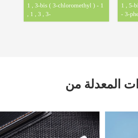
1 , 3-bis ( 3-chloromethyl ) - 1
1 , 5-b
, 1 , 3 , 3-
- 3-phe
tetramethyldisiloxane
pentam