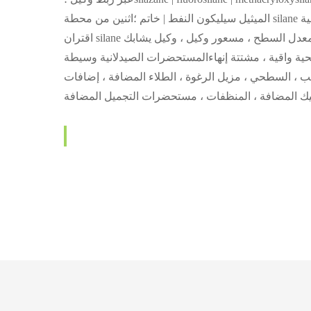
اقتران silane عامل التصاق المروج ، معدل السطح ، مسعور وكيل ، وكيل يشابك silane ، الراتنج المضافة ، وكيل علاج ، وكيل علاج ،
مشتتة إنهاءالمستحضرات الصيدلانية وسيطة ، silylation الكواشف ، أليل ، الجهات المانحة الإلكترونية ،
لقالب ، السطحي ، مزيل الرغوة ، الطلاء المضافة ، إضافات
ستيك المضافة ، المنظفات ، مستحضرات التجميل المضافة