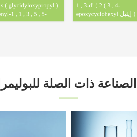
is ( glycidyloxypropyl )
1 , 3-di ( 2 ( 3 , 4-
epoxycyclohexyl إيثيل ) - 1 , 1
nyl-1 , 1 , 3 , 5 , 5-
ethyltrisiloxane
, 3 , 3-tetramethyldisil