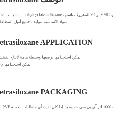
المواد الأساسية لتوليف جميع أنواع المطاط سيليكوننبسبنبسبنبسبنبسبنبسبنبسبنبسبنبسبنبسبنبسب ;
lotetrasiloxane APPLICATION
cfs-065 يمكن استخدامها بوصفها وسيطة هامة لإنتاج ال
cfs-065 يمكن استخدامها لإعداد سيليكون مستحلب الاكريليك عالية المحتوى .
lotetrasiloxane PACKAGING