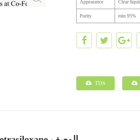
Appearance
Clear liqui
Purity
min 95%
TDS
tetravinyl tetramethylcyclotetrasiloxane الوصف