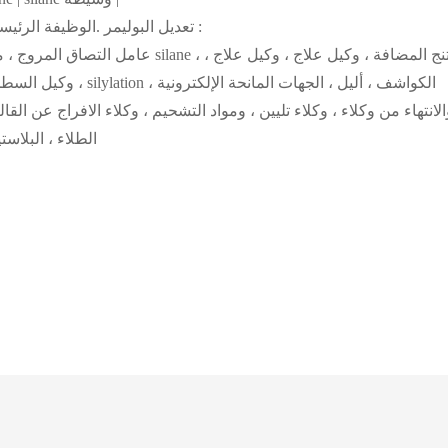
الميثيل سيليكون النفط | خاتم ؛اثنين من محطة silane تعديل البوليمر .الوظيفة الرئيسية :
وكيل السطحية واقية ، 
الانتهاء من وكلاء ، وكلاء تليين ، ومواد التشحيم ، وكلاء الافراج عن ا
الطلاء ، البلا