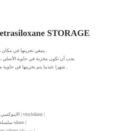
lotetrasiloxane STORAGE
cfs-065 ينبغي تخزينها في مكان بارد وجيد التهوية ، وتجنب التعرض إلى بيئة رطبة .
cfs-065 يجب أن تكون مخزنة في حاوية الأص
الجرف الحياة من cfs-065 12 شهرا عندما يتم تخزينها في حاوية مغلقة بإحكام و غير مفتوحة .
إيزوسيانات silane | aminosilane | mercaptosilane | الايبوكسي سيلان | vinylsilane |
فينيل سيلان | chlorosilane | ألكيل ;alkoxysilane | سلسلة طويلة silane |
عبر ربط وكيل ؛silazane | fluorosilane | methacryloxysilane | silane وسيطة |