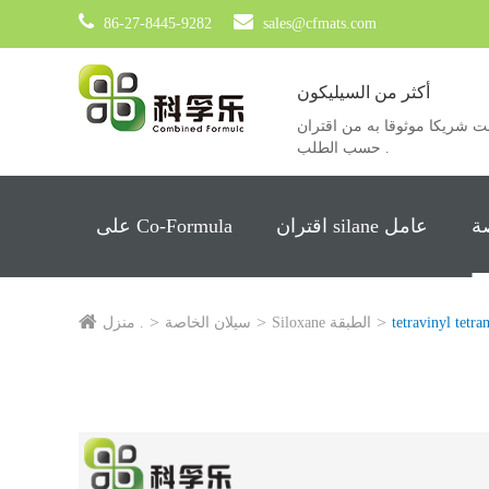
86-27-8445-9282
sales@cfmats.com
أكثر من السيليكون
ريكا موثوقا به من اقتران silane عامل ، خاصة silane ، Siloxane والمنتجات
حسب الطلب .
ة
اقتران silane عامل
على Co-Formula
tetravinyl tetr
Siloxane الطبقة
سيلان الخاصة
منزل .