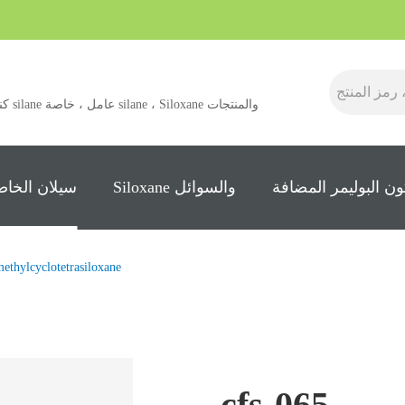
كنت ش
ن البوليمر المضافة
Siloxane والسوائل
سيلان الخاص
amethylcyclotetrasiloxane
cfs-065