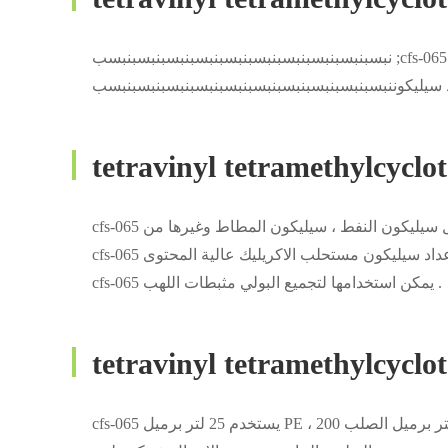
نبسبنبسبنبسبنبسبنبسبنبسبنبسبنبسبنبسبنبسب ;cfs-065 tetravinyltetramethylcyclotetrasiloxane , المعروف باسم V4 أو VMC .ومن
tetravinyl tetramethylcyc
فينيل سيليكون النفط ، سيليكون المطاط وغيرها من
cfs-065 يمكن استخدامها لتجميع البولي مثبطات اللهب .
tetravinyl tetramethylcyc
cfs-065 يستخدم 25 لتر برميل PE ، 200 لتر برميل الصلب PVF و 1000 لتر آي بي سي حقيبة يد .إذا كان لديك أي متطلبات التعبئة